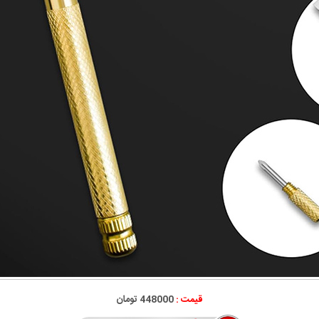
قیمت :
448000 تومان