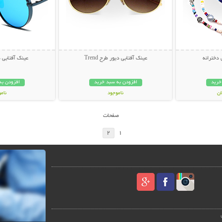
 دخترانه
عینک آفتابی دیور طرح Trend
عینک آفتابی دیور
خرید
افزودن به سبد خرید
افزودن به
ناموجود
نام
49,000 تومان
59,000 توم
صفحات
2
1