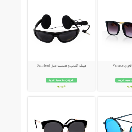
 Versace
عینک آفتابی و هدست مدل SunHead
 سبد خرید
افزودن به سبد خرید
وجود
ناموجود
حات بیشتر
نمایش توضیحات بیشتر
ان
199,000 تومان