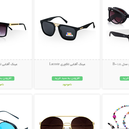
ل B-18
عینک آفتابی لاکچری Lacoste
عینک آفتابی لاکچری
خرید
افزودن به سبد خرید
افزودن به
ناموجود
نام
بیشتر
نمایش توضیحات بیشتر
نمایش توضی
49,000 تومان
49,000 توم