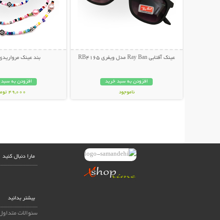
عینک آفتابی Ray Ban مدل ویفری RB4165
بند عینک مرواریدی
افزودن به سبد خرید
افزودن به سبد 
ناموجود
49,000 تومان
139,000 تومان
مارا دنبال کنید
بیشتر بدانید
سئوالات متداول