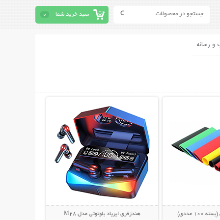
سبد خرید شما
0
 و رسانه
حات بیشتر
نمایش توضیحات بیشتر
100 عددی)
هندزفری ایرپاد بلوتوثی مدل M28