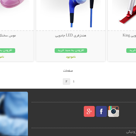
King
هندزفری LED جادویی
موس سخنگو طر
خرید
افزودن به سبد خرید
افزودن به
ناموجود
نام
149,000 تومان
59,000 توم
صفحات
2
1
رونیکی