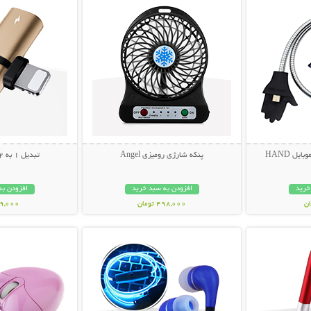
یل HAND
پنکه شارژی رومیزی Angel
تبدیل 1 به 2 سوکت آیفون
خرید
افزودن به سبد خرید
افزودن به
498,000 تومان
49,000 توم
بیشتر
نمایش توضیحات بیشتر
نمایش توضی