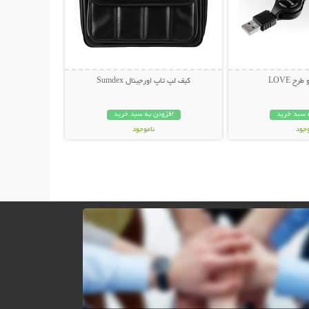
ح LOVE
کیف لپ تاپ اورجینال Sumdex
 سبد خرید
افزودن به سبد خرید
وجود
ناموجود
ان
179,000 تومان