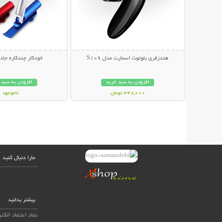
هندزفری بلوتوث اسمارت مدل S109
خودکار چندکاره جادویی 
افزودن به سبد خرید
افزودن به سبد 
348,000 تومان
ناموجود
69,000 تومان
مارا دنبال کنید
بیشتر بدانید
نماد اعتماد الکت