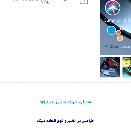
هندزفری ایرپاد بلوتوثی مدل M10
طراحـی بی نظـیر و فوق الـعاده شیک