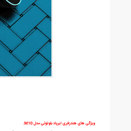
ویژگی های هندزفری ایرپاد بلوتوثی مدل M10: