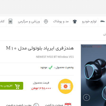
لوازم خودرو
مد و پوشاک
ورزشی و سرگرمی
کتاب
ان
هندزفری ایرپاد بلوتوثی مدل M10
NEWEST M10 BT Wireless V51
قیمت محصول
افزودن به 
698,000 تومان
ضمانت بازگشت
بهترین کیفیت و قیمت