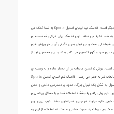
در دسترس نبودن چای، آب، نوشیدنی های سرد و گرم یکی از دغدغه های ما در سفر، پیاده روی، ورزش و یا گردش های تک نفره و دو نفره و مصارف دیگر است. فلاسک نیم لیتری استیل Sports به شما کمک می
ا به شما هدیه می دهد. این فلاسک برای افرادی که دغدغه ی
ی شیشه ای است و می توان بدون نگرانی آن را در ورزش های
ر دمای سرد و گرم تضمین می کند. بدنه ی این محصول نیز از
 است. روش نوشیدن مایعات در آن بسیار ساده و به وسیله ی
درب آسان نوش تعبیه شده روی عایق مهیا شده است و بدین ترتیب علاوه بر سهولت در نوشیدن بدون نیاز به باز کردن پیج دهانه، نشتی و ریزش مایعات نیز به صفر می رسد. فلاسک نیم لیتری استیل Sports
ول به شکل یک لیوان بزرگ، علاوه بر دسترسی دائمی و حمل
تایم برای رفتن به باشگاه استفاده کنند و یا حداقل پیاده روی
د خوبی داره میتونه هر جایی همراهتون باشه . درب رویی این
از همراه داشتن لیوان جداگانه بی نیاز میکنه . ظرفیت این فلاسک 500 میلی لیتر هست و راه خروج مایعات به صورت ضامنی هست که استفاده از اون رو