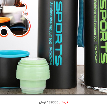
قیمت :
139000 تومان